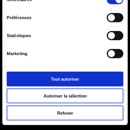
du
continuer et lire la vidéo, vous devez nous donner votre accord
consentement
en cliquant sur le bouton ci-dessous.
Préférences
J'accepte - Lancer la vidéo
Statistiques
Marketing
Tout autoriser
Autoriser la sélection
Refuser