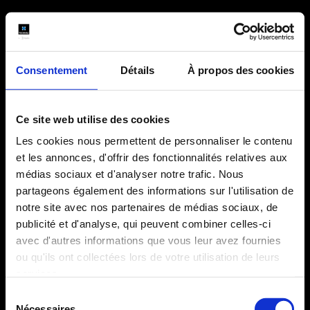
Consentement
Détails
À propos des cookies
Ce site web utilise des cookies
Les cookies nous permettent de personnaliser le contenu
et les annonces, d'offrir des fonctionnalités relatives aux
médias sociaux et d'analyser notre trafic. Nous
partageons également des informations sur l'utilisation de
notre site avec nos partenaires de médias sociaux, de
publicité et d'analyse, qui peuvent combiner celles-ci
avec d'autres informations que vous leur avez fournies
ou qu'ils ont collectées lors de votre utilisation de leurs
La visualisation de cette vidéo peut entraîner l'installation de
cookies par le fournisseur de la plateforme vidéo vers laquelle
services.
vous serez dirigé. Compte tenu du refus du dépôt de cookies
Sélection
que vous avez exprimé, afin de respecter votre choix, nous
Nécessaires
avons bloqué la lecture de cette vidéo. Si vous souhaitez